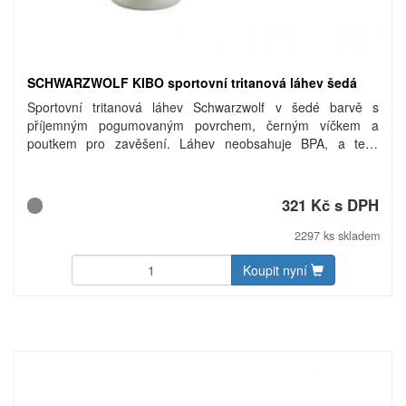
SCHWARZWOLF KIBO sportovní tritanová láhev šedá
Sportovní tritanová láhev Schwarzwolf v šedé barvě s
příjemným pogumovaným povrchem, černým víčkem a
poutkem pro zavěšení. Láhev neobsahuje BPA, a tedy
podporuje zdravý životní styl. Láhev je vhodná pro studené i
horké nápoje od -10°C do 80°C. Ve spodní části láhve je
umístěn silikonový proužek s logem Schwarzwolf. Baleno v
321 Kč s DPH
dárkové krabičce. Objem: 800 ml. Materiál: tritan. Rozměry:
O 7,3 × 27 cm. Uhlíková stopa: gCO2 e1480.
2297 ks skladem
Koupit nyní