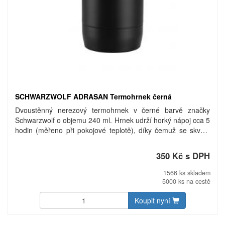
SCHWARZWOLF ADRASAN Termohrnek černá
Dvoustěnný nerezový termohrnek v černé barvě značky
Schwarzwolf o objemu 240 ml. Hrnek udrží horký nápoj cca 5
hodin (měřeno při pokojové teplotě), díky čemuž se skvěle
hodí pro Váš čaj či kávu. Baleno v dárkové krabičce. Materiál:
nerezová ocel.
350 Kč s DPH
1566 ks skladem
5000 ks na cestě
Koupit nyní