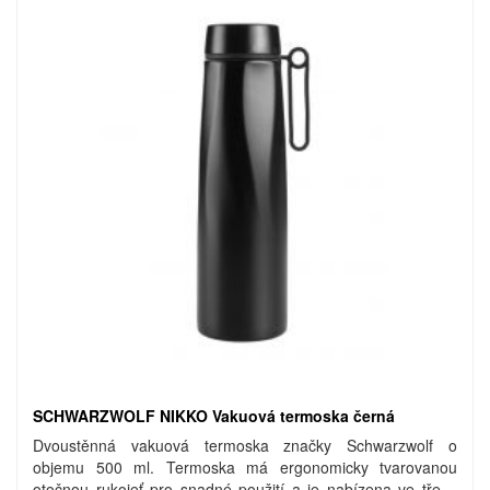
SCHWARZWOLF NIKKO Vakuová termoska černá
Dvoustěnná vakuová termoska značky Schwarzwolf o
objemu 500 ml. Termoska má ergonomicky tvarovanou
otočnou rukojeť pro snadné použití a je nabízena ve třech