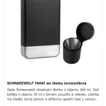
SCHWARZWOLF TAHAT set likérky černá/stříbrná
Sada Schwarzwolf obsahující likérku o objemu 266 ml, čtyři
kalíšky o objemu 30 ml v černém pouzdře a nálevku. Likérka
má hladký černý povrch a stříbrnou spodní část z nerezové
oceli. Na spodní části likérky je umístěno logo Schwarzwolf.