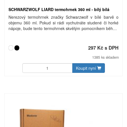
SCHWARZWOLF LIARD termohrnek 360 ml - bílý bílá
Nerezový termohrnek značky Schwarzwolf v bílé barvě o
objemu 360 ml. Pokud si rádi vychutnáte studené či horké
nápoje, bude tento termohrnek skvělým pomocníkem během
Vašich cest do práce. Baleno v dárkové krabičce
Schwarzwolf. Objem: 360 ml. Materiál: nerezová ocel, plast.
Rozměry: O 8,8 × 16,4 cm. Uhlíková stopa: gCO2 e2513.
297 Kč s DPH
1385 ks skladem
Koupit nyní