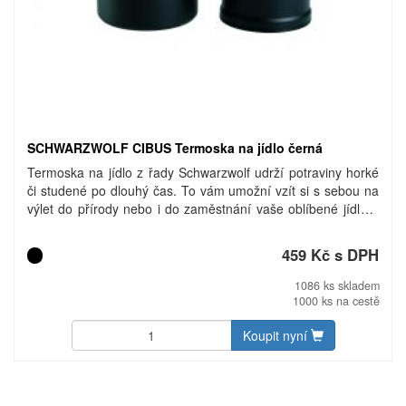
SCHWARZWOLF CIBUS Termoska na jídlo černá
Termoska na jídlo z řady Schwarzwolf udrží potraviny horké
či studené po dlouhý čas. To vám umožní vzít si s sebou na
výlet do přírody nebo i do zaměstnání vaše oblíbené jídlo a
mít je při konzumaci v požadované teplotě. Termoska má
objem 550 ml, je doplněna skládací lžičkou umístěnou v
459 Kč s DPH
uzávěru. V létě je výborná na uchování zmrzliny. Snadno se
udržuje a má moderní design. Baleno v dárkové krabičce
1086 ks skladem
Schwarzwolf. Materiál: Nerezová ocel. Rozměr: O 9,5 cm x
1000 ks na cestě
16,5 cm. Uhlíková stopa: gCO2 e4352.
Koupit nyní