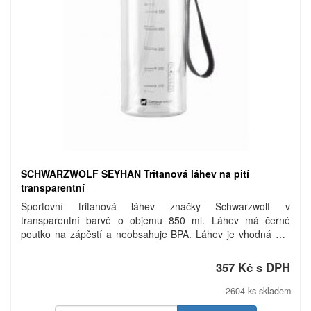
SCHWARZWOLF SEYHAN Tritanová láhev na pití
transparentní
Sportovní tritanová láhev značky Schwarzwolf v
transparentní barvě o objemu 850 ml. Láhev má černé
poutko na zápěstí a neobsahuje BPA. Láhev je vhodná pro
studené i horké nápoje od -10°C do 80°C. Baleno v dárkové
krabičce. Objem: 850 ml. Materiál: tritan.
357 Kč s DPH
2604 ks skladem