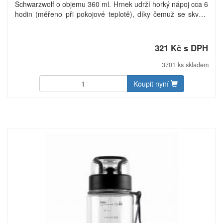
Schwarzwolf o objemu 360 ml. Hrnek udrží horký nápoj cca 6
hodin (měřeno při pokojové teplotě), díky čemuž se skvěle
hodí pro Váš čaj či kávu. Díky otvoru 360° umožňuje pití po
celém obvodu. Baleno v dárkové krabičce. Materiál:
nerezová ocel, plast.
321 Kč s DPH
3701 ks skladem
Koupit nyní