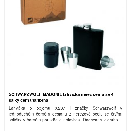
SCHWARZWOLF MADONIE lahvička nerez černá se 4
šálky černá/stříbrná
Lahvička o objemu 0,237 l značky Schwarzwolf v
jednoduchém černém designu z nerezové oceli, se čtyřmi
kalíšky v černém pouzdře a nálevkou. Dodávaná v dárkové
krabičce Schwarzwolf. Materiál: nerezová ocel. Rozměry: