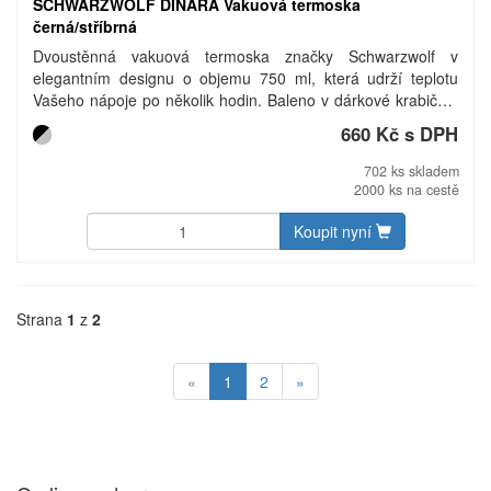
SCHWARZWOLF DINARA Vakuová termoska
černá/stříbrná
Dvoustěnná vakuová termoska značky Schwarzwolf v
elegantním designu o objemu 750 ml, která udrží teplotu
Vašeho nápoje po několik hodin. Baleno v dárkové krabičce.
Materiál: nerezová ocel
660 Kč s DPH
702 ks skladem
2000 ks na cestě
Koupit nyní
Strana
1
z
2
«
1
2
»