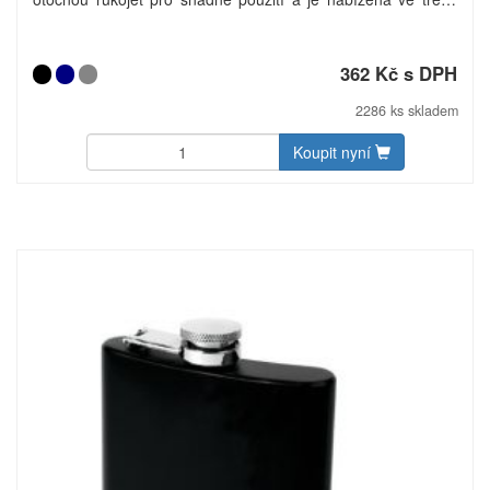
moderních barvách. Teplotu Vašeho nápoje udrží přibližně
20 hodin (měřeno při pokojové teplotě). Baleno v dárkové
krabičce. Objem: 500 ml. Materiál: nerezová ocel.
362 Kč s DPH
2286 ks skladem
Koupit nyní