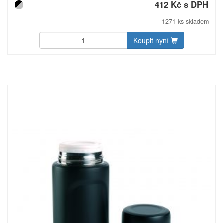
lahvička 14,6 × 9,5 × 2,2 cm. Lahvička o objemu 0,237 l
412 Kč s DPH
značky Schwarzwolf v jednoduchém černém designu z
nerezové oceli, se čtyřmi kalíšky v černém pouzdře a
1271 ks skladem
nálevkou. Dodávaná v dárkové krabičce Schwarzwolf.
Materiál: nerezová ocel. Rozměry: lahvička 14,6 × 9,5 × 2,2
Koupit nyní
cm. Uhlíková stopa: gCO2 e2538.