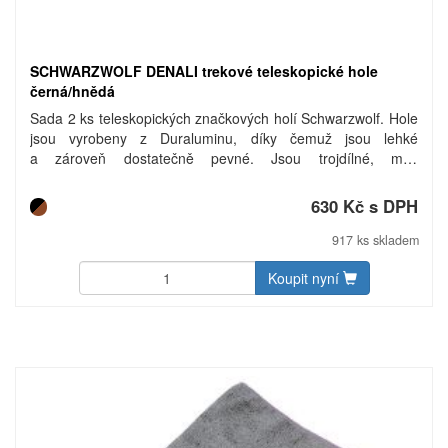
SCHWARZWOLF DENALI trekové teleskopické hole
černá/hnědá
Sada 2 ks teleskopických značkových holí Schwarzwolf. Hole
jsou vyrobeny z Duraluminu, díky čemuž jsou lehké
a zároveň dostatečně pevné. Jsou trojdílné, mají
odnímatelné koncovky na sníh a Speed-Lock systém, který
umožňuje rychle přenastavit jejich délku. Rukojeti jsou
630 Kč s DPH
ergonomicky tvarované a jejich prodloužení umožňuje rychlé
přehmátnutí v těžším terénu. Hole obsahují snadno
917 ks skladem
nastavitelná poutka na zápěstí. Součástí balení je svorka na
sepnutí holí dohromady. Baleno v praktickém polyesterovém
Koupit nyní
vaku. Hmotnost: 530g/set bez obalu Materiál: Duralumin,
EVA, cork, polyester. Rozměry: délka ve složeném stavu 64
cm, v otevřeném stavu max. 135 cm. Uhlíková stopa: gCO2
e6843.