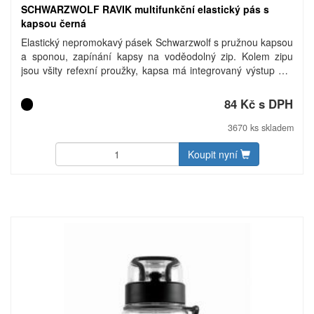
SCHWARZWOLF RAVIK multifunkční elastický pás s
kapsou černá
Elastický nepromokavý pásek Schwarzwolf s pružnou kapsou
a sponou, zapínání kapsy na voděodolný zip. Kolem zipu
jsou všity refexní proužky, kapsa má integrovaný výstup pro
sluchátka. Dobře sedí, nezavazí. Je tak vhodný pro turistiku,
cyklistiku, běh a jiné sporty. Velikost kapsy se přizpůsobí
84 Kč s DPH
vloženému obsahu. Baleno v dárkové krabičce Schwarzwolf.
Materiál: 80% polyester + 12% spandex, 180 g/m2, vnitřní
3670 ks skladem
část TPU. Rozměry: 71 – 102 × 4,5 × 1 cm. Uhlíková stopa:
gCO2 E1290.
Koupit nyní