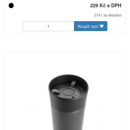
na kreditní kartu a zadní kapsu na mobil ve velikosti 19 × 10
229 Kč s DPH
cm uzavíratelnou na zip. Lze ji nosit také jako crossbody
tašku. Baleno v sáčku s papírovou visačkou. Hmotnost: 180
3741 ks skladem
g Materiál: RPET 420D polyuretan ripstop
Koupit nyní