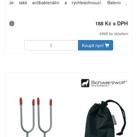
Je také antibakteriální a rychleschnoucí. Baleno v
polyesterovém pouzdře. Hmotnost: 300 g/m2. Materiál: 80%
polyester, 20% polyamid. Rozměry: ručník 60 × 120 cm.
Uhlíková stopa: gCO2 e4443.
188 Kč s DPH
4996 ks skladem
Koupit nyní