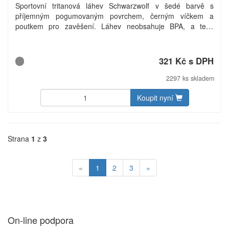
Sportovní tritanová láhev Schwarzwolf v šedé barvě s
příjemným pogumovaným povrchem, černým víčkem a
poutkem pro zavěšení. Láhev neobsahuje BPA, a tedy
podporuje zdravý životní styl. Láhev je vhodná pro studené i
horké nápoje od -10°C do 80°C. Ve spodní části láhve je
umístěn silikonový proužek s logem Schwarzwolf. Baleno v
321 Kč s DPH
dárkové krabičce. Objem: 800 ml. Materiál: tritan. Rozměry:
O 7,3 × 27 cm. Uhlíková stopa: gCO2 e1480.
2297 ks skladem
Koupit nyní
Strana
1
z
3
«
1
2
3
»
On-line podpora