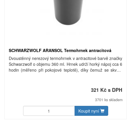
SCHWARZWOLF ARANSOL Termohrnek antracitová
Dvoustěnný nerezový termohrnek v antracitové barvě značky
Schwarzwolf o objemu 360 ml. Hrnek udrží horký nápoj cca 6
hodin (měřeno při pokojové teplotě), díky čemuž se skvěle
hodí pro Váš čaj či kávu. Díky otvoru 360° umožňuje pití po
celém obvodu. Baleno v dárkové krabičce. Materiál:
nerezová ocel, plast.
321 Kč s DPH
3701 ks skladem
Koupit nyní