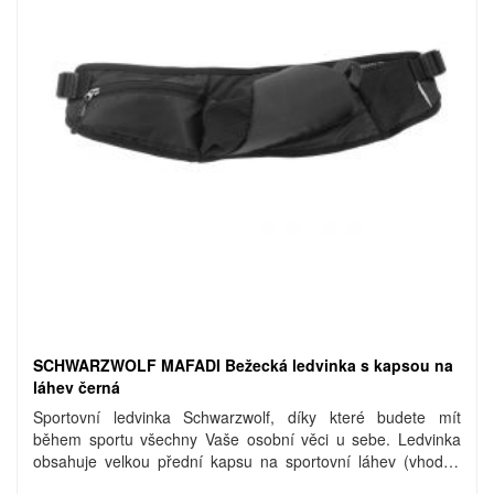
SCHWARZWOLF MAFADI Bežecká ledvinka s kapsou na
láhev černá
Sportovní ledvinka Schwarzwolf, díky které budete mít
během sportu všechny Vaše osobní věci u sebe. Ledvinka
obsahuje velkou přední kapsu na sportovní láhev (vhodná
například pro láhev KIBO), malou přední kapsičku se zipem