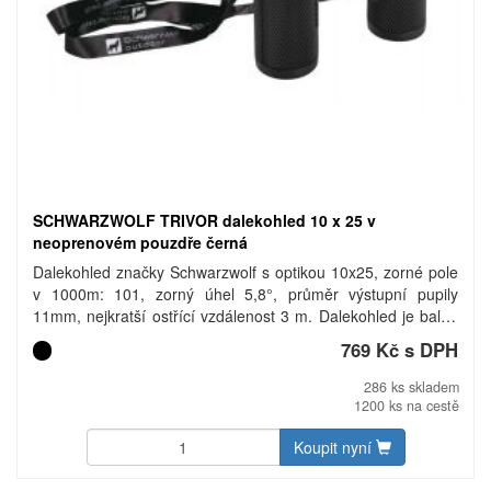
SCHWARZWOLF TRIVOR dalekohled 10 x 25 v
neoprenovém pouzdře černá
Dalekohled značky Schwarzwolf s optikou 10x25, zorné pole
v 1000m: 101, zorný úhel 5,8°, průměr výstupní pupily
11mm, nejkratší ostřící vzdálenost 3 m. Dalekohled je balen
v neoprenovém pouzdře se šňůrkou na krk a v krabičce
769 Kč s DPH
Schwarzwolf.
286 ks skladem
1200 ks na cestě
Koupit nyní