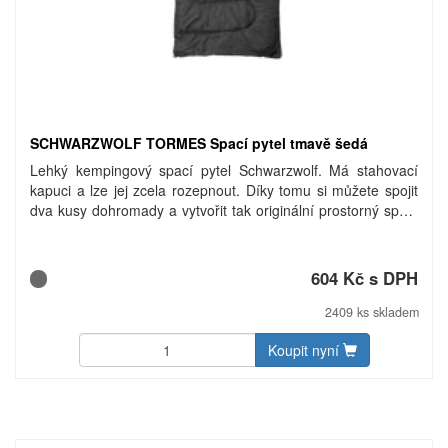
SCHWARZWOLF TORMES Spací pytel tmavě šedá
Lehký kempingový spací pytel Schwarzwolf. Má stahovací
kapuci a lze jej zcela rozepnout. Díky tomu si můžete spojit
dva kusy dohromady a vytvořit tak originální prostorný spací
pytel nebo jej využít jako pohodlnou přikrývku. Komfortní
teplota 15° C, extrémní teplota -3° C. Dodáván v
kompresním obalu. Hmotnost: 1 104 g. Materiál: 100%
604 Kč s DPH
polyester (vnější 190T polyester, vnitřní podšívka 190T
měkký mikro-polyester, výplň 200 g/m2 duté polyesterové
2409 ks skladem
vlákno). Rozměry: 75 × 220 cm.
Koupit nyní