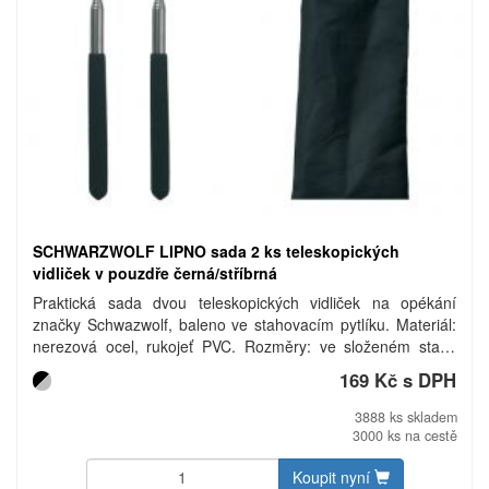
SCHWARZWOLF LIPNO sada 2 ks teleskopických
vidliček v pouzdře černá/stříbrná
Praktická sada dvou teleskopických vidliček na opékání
značky Schwazwolf, baleno ve stahovacím pytlíku. Materiál:
nerezová ocel, rukojeť PVC. Rozměry: ve složeném stavu
24,5 cm, v rozloženém stavu 86 cm. Uhlíková stopa: gCO2
169 Kč s DPH
e1214.
3888 ks skladem
3000 ks na cestě
Koupit nyní