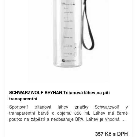
SCHWARZWOLF SEYHAN Tritanová láhev na pití
transparentní
Sportovní tritanová láhev značky Schwarzwolf v
transparentní barvě o objemu 850 ml. Láhev má černé
poutko na zápěstí a neobsahuje BPA. Láhev je vhodná pro
studené i horké nápoje od -10°C do 80°C. Baleno v dárkové
krabičce. Objem: 850 ml. Materiál: tritan.
357 Kč s DPH