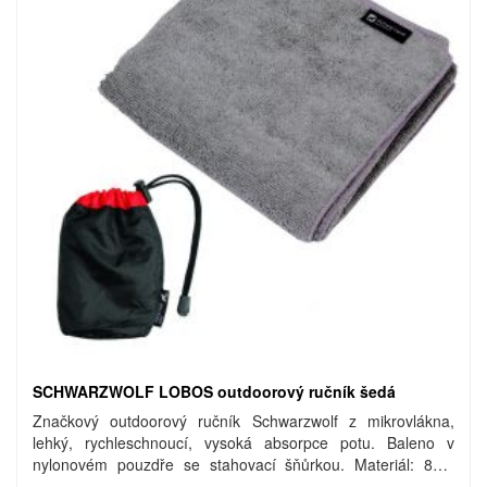
SCHWARZWOLF LOBOS outdoorový ručník šedá
Značkový outdoorový ručník Schwarzwolf z mikrovlákna,
lehký, rychleschnoucí, vysoká absorpce potu. Baleno v
nylonovém pouzdře se stahovací šňůrkou. Materiál: 80%
polyester, 20% polyamid. Rozměry: ručník 42 × 83 cm,