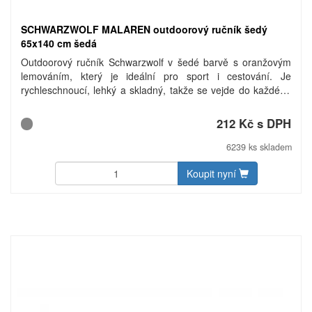
SCHWARZWOLF MALAREN outdoorový ručník šedý
65x140 cm šedá
Outdoorový ručník Schwarzwolf v šedé barvě s oranžovým
lemováním, který je ideální pro sport i cestování. Je
rychleschnoucí, lehký a skladný, takže se vejde do každého
zavazadla. Díky své hebkosti a hladkému povrchu je velmi
příjemný k pokožce. Ručník obsahuje velmi praktické
212 Kč s DPH
odepínací poutko na zavěšení s logem Schwarzwolf. Díky
jeho rozměru jej můžete použít také jako podložku na ležení.
6239 ks skladem
Písek nebo trávu z něj snadno vytřepete. Baleno v pytlíku z
polyesteru se síťovinou. Materiál: 100% polyester. Rozměry:
Koupit nyní
65 × 140 cm. Uhlíková stopa: gCO2 e3880.