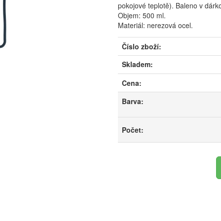
pokojové teplotě). Baleno v dárk
Objem: 500 ml.
Materiál: nerezová ocel.
Číslo zboží:
Skladem:
Cena:
Barva:
Počet: