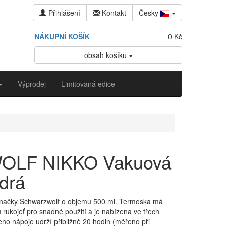
Přihlášení
Kontakt
Česky
NÁKUPNÍ KOŠÍK
0 Kč
obsah košíku
Výprodej
Limitovaná edice
LF NIKKO Vakuová
drá
načky Schwarzwolf o objemu 500 ml. Termoska má
rukojeť pro snadné použití a je nabízena ve třech
ho nápoje udrží přibližně 20 hodin (měřeno při