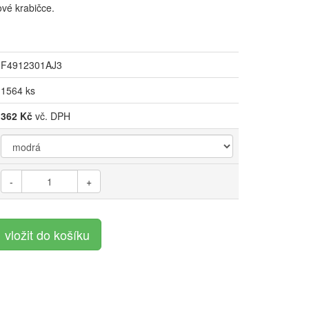
ové krabičce.
F4912301AJ3
1564 ks
362 Kč
vč. DPH
-
+