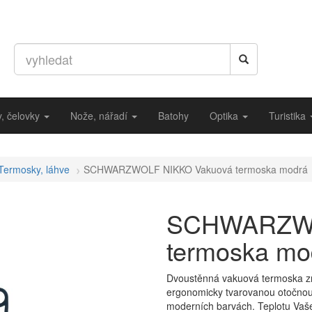
ny, čelovky
Nože, nářadí
Batohy
Optika
Turistika
Termosky, láhve
SCHWARZWOLF NIKKO Vakuová termoska modrá
SCHWARZWO
termoska mo
Dvoustěnná vakuová termoska z
ergonomicky tvarovanou otočnou 
moderních barvách. Teplotu Vaše