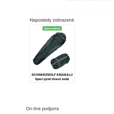
Naposledy zobrazené
doprava zdarma
SCHWARZWOLF KINABALU
Spací pytel tmavě šedá
On-line podpora