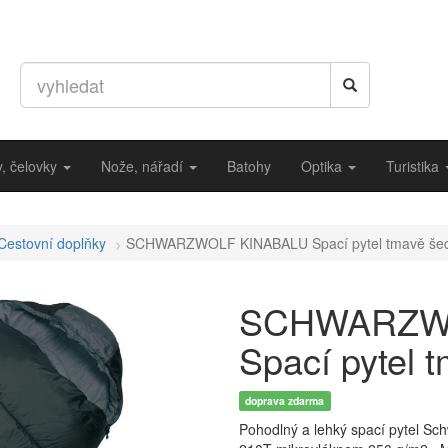
ny, čelovky
Nože, nářadí
Batohy
Optika
Turistika
Cestovní doplňky
SCHWARZWOLF KINABALU Spací pytel tmavě še
SCHWARZW
Spací pytel 
doprava zdarma
Pohodlný a lehký spací pytel Sc