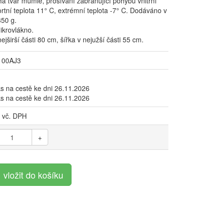
 tvar mumie, prošívání zabraňující pohybu vnitřní
rtní teplota 11° C, extrémní teplota -7° C. Dodáváno v
50 g.
ikrovlákno.
jširší části 80 cm, šířka v nejužší části 55 cm.
100AJ3
s na cestě ke dni 26.11.2026
s na cestě ke dni 26.11.2026
vč. DPH
+