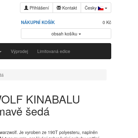
Přihlášení
Kontakt
Česky
NÁKUPNÍ KOŠÍK
0 Kč
obsah košíku
Výprodej
Limitovaná edice
dá
OLF KINABALU
tmavě šedá
hwarzwolf. Je vyroben ze 190T polyesteru, naplněn