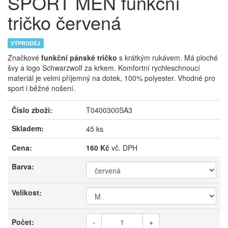
SPORT MEN funkční
tričko červená
VÝPRODEJ
Značkové
funkční pánské tričko
s krátkým rukávem. Má ploché
švy a logo Schwarzwolf za krkem. Komfortní rychleschnoucí
materiál je velmi příjemný na dotek, 100% polyester. Vhodné pro
sport i běžné nošení.
Číslo zboží:
T0400300SA3
Skladem:
45 ks
Cena:
160 Kč
vč. DPH
Barva:
Velikost:
Počet:
-
+