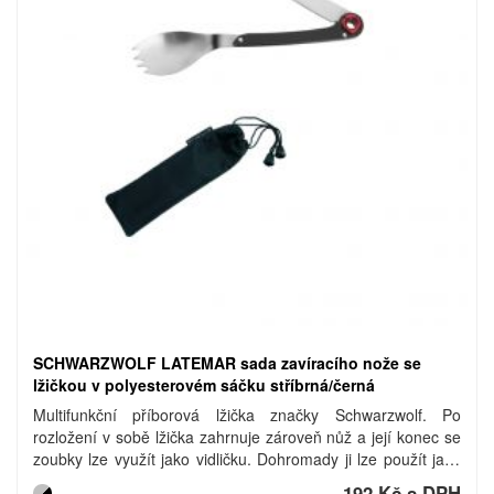
SCHWARZWOLF LATEMAR sada zavíracího nože se
lžičkou v polyesterovém sáčku stříbrná/černá
Multifunkční příborová lžička značky Schwarzwolf. Po
rozložení v sobě lžička zahrnuje zároveň nůž a její konec se
zoubky lze využít jako vidličku. Dohromady ji lze použít jako
příbor, který se stane nedílnou součástí pro Vaše kempování.
192 Kč s DPH