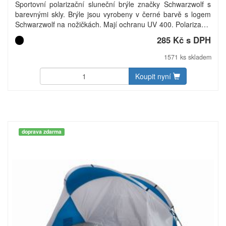
Sportovní polarizační sluneční brýle značky Schwarzwolf s
barevnými skly. Brýle jsou vyrobeny v černé barvě s logem
Schwarzwolf na nožičkách. Mají ochranu UV 400. Polarizační
brýle snižují nepříjemné oslnění a únavu očí. Oranžová skla
285 Kč s DPH
zvyšují kontrastní vidění, a proto se výborně hodí pro řízení a
zimní sporty. Jsou dodávány v černém sáčku z mikrovlákna a
1571 ks skladem
v pevném praktickém pouzdře Schwarzwolf. Součástí balení
je i bílý hadřík na čištění brýlí z mikrovlákna, vhodný na
Koupit nyní
sublimační tisk. Baleno v dárkové krabičce.
doprava zdarma