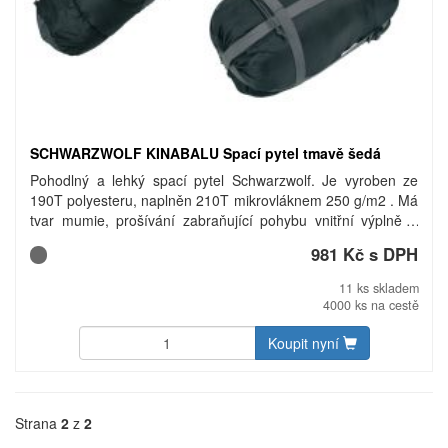
SCHWARZWOLF KINABALU Spací pytel tmavě šedá
Pohodlný a lehký spací pytel Schwarzwolf. Je vyroben ze
190T polyesteru, naplněn 210T mikrovláknem 250 g/m2 . Má
tvar mumie, prošívání zabraňující pohybu vnitřní výplně a
stahovací kapuci. Komfortní teplota 11° C, extrémní teplota
981 Kč s DPH
-7° C. Dodáváno v kompresním obalu. Hmotnost: 1350 g.
Materiál: 190T polyester, 210T mikrovlákno. Rozměry: délka
11 ks skladem
220 cm, šířka v nejširší části 80 cm, šířka v nejužší části 55
4000 ks na cestě
cm.
Koupit nyní
Strana
2
z
2