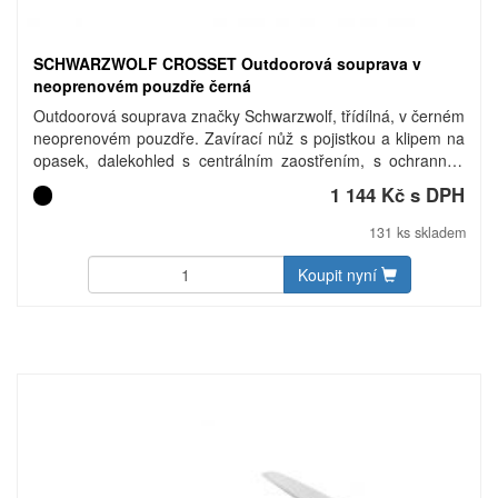
SCHWARZWOLF CROSSET Outdoorová souprava v
neoprenovém pouzdře černá
Outdoorová souprava značky Schwarzwolf, třídílná, v černém
neoprenovém pouzdře. Zavírací nůž s pojistkou a klipem na
opasek, dalekohled s centrálním zaostřením, s ochrannou
antireflexní úpravou, optikou 10 × 25 a multifunkční šátek
1 144 Kč s DPH
BANDANA. Dodáváno v dárkové krabičce Schwarzwolf.
131 ks skladem
Koupit nyní