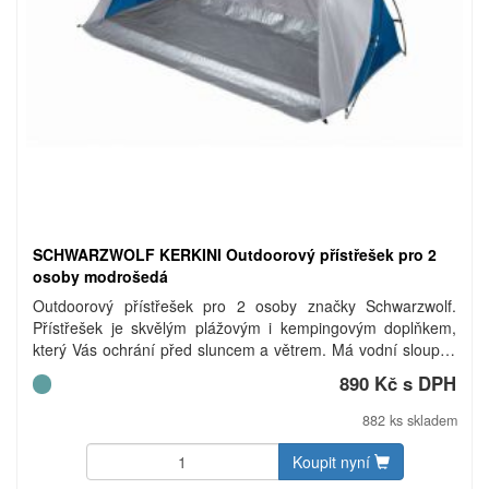
SCHWARZWOLF KERKINI Outdoorový přístřešek pro 2
osoby modrošedá
Outdoorový přístřešek pro 2 osoby značky Schwarzwolf.
Přístřešek je skvělým plážovým i kempingovým doplňkem,
který Vás ochrání před sluncem a větrem. Má vodní sloupec
300 mm a UV filtr UV40+. Je balen ve stahovacím pytlíku,
890 Kč s DPH
který obsahuje přístřešek, konstrukci ze skelných vláken, 8
ks nerezových kolíků a 4 ks lana. Materiál: přístřešek – 190
882 ks skladem
PA (polyamid), podlaha PE, konstrukce – skelné vlákno.
Hmotnost: 1 756 g.
Koupit nyní